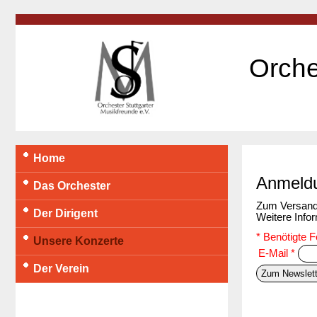
Orche
Home
Anmeldu
Das Orchester
Zum Versand d
Der Dirigent
Weitere Info
* Benötigte Fe
Unsere Konzerte
E-Mail *
Der Verein