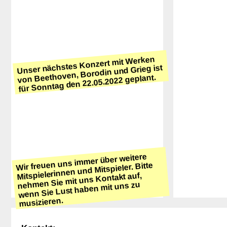
Unser nächstes Konzert mit Werken
von Beethoven, Borodin und Grieg ist
für Sonntag den 22.05.2022 geplant.
Wir freuen uns immer über weitere
Mitspielerinnen und Mitspieler. Bitte
nehmen Sie mit uns Kontakt auf,
wenn Sie Lust haben mit uns zu
musizieren.